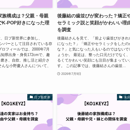
家族構成は？父親・母親
後藤結の歯並びが変わった？矯正
K-POP好きになった理
セラミック説と笑顔がかわいい理
を調査
は、日プ新世界に参加し、
後藤結さんを見て、「前より歯並びがきれ
のメンバーとして注目されている存
になった？」「矯正やセラミックをしたの
プロフィールでは、2000年7月
な？」と気になった人もいるのではないで
高知県出身・身長172cmで、趣
ょうか。 最近は、整った口元だけでなく
分磨き、自炊、推し活と紹介さ
るくてかわいい笑顔にも注目が集まってい
そんな小野慶人さんについて、
す。 この記事では、後藤結さんの歯並...
2026年7月9日
日プ新世界
未