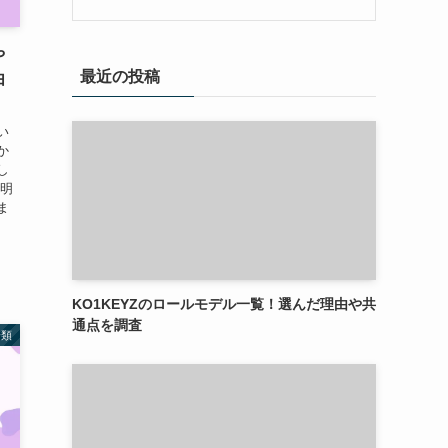
や
最近の投稿
由
い
か
し
、明
ま
KO1KEYZのロールモデル一覧！選んだ理由や共
通点を調査
分類