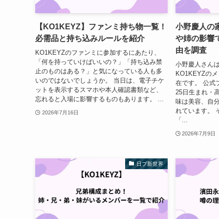
【KO1KEYZ】ファンミ持ち物一覧！
小野慶人の
必需品と持ち込みルールを紹介
や姉の影響で
由を調査
KO1KEYZのファンミに参加するにあたり、
「何を持っていけばいいの？」「持ち込み禁
小野慶人さん
止のものはある？」と気になっている人も多
KO1KEYZ
いのではないでしょうか。 当日は、電子チケ
在です。 公式
ットを表示するスマホや本人確認書類など、
25日生まれ・
忘れると入場に影響するものもあります。 ...
味は美容、自
れています。 
2026年7月16日
「...
2026年7月9日
日プ新世界