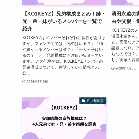
【KO1KEYZ】兄弟構成まとめ！姉・
濱田永遠の
兄・弟・妹がいるメンバーを一覧で
由や父親・
紹介
KO1KEYZ
濱田永遠さん。
KO1KEYZはメンバーそれぞれに個性がありま
ど、高価なア
すが、ファンの間では「兄弟はいる？」「姉
話題になり、
や妹がいるメンバーは誰？」「一人っ子はい
ちなのでは？」
るの？」と、兄弟構成にも注目が集まってい
し、実家の資産
ます。 この記事では、KO1KEYZメンバーの
兄弟構成について、判明している情報と未
2026年7月3日
公...
2026年7月9日
日プ新世界