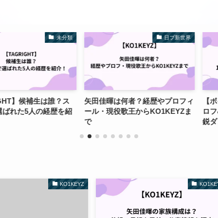
未分類
日プ新世界
候補生は誰？ス
矢田佳暉は何者？経歴やプロフィ
【ボイプラ2】
人の経歴を紹
ール・現役歌王からKO1KEYZま
ロフ&経歴！
で
鋭ダンサー！
KO1KEYZ
KO1KE