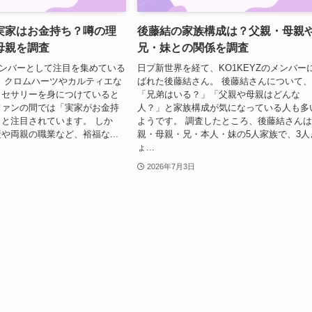
実家はお金持ち？噂の理
後藤結の家族構成は？父親・母親
母親を調査
兄・妹との関係を調査
のメンバーとして注目を集めている
日プ新世界を経て、KO1KEYZのメンバー
 クロムハーツやカルティエな
ばれた後藤結さん。 後藤結さんについて
クセサリーを身につけていると
「兄弟はいる？」「父親や母親はどんな
ファンの間では「実家がお金持
人？」と家族構成が気になっている人も多
と注目されています。 しか
ようです。 調査したところ、後藤結さん
や両親の職業など、裕福な...
親・母親・兄・本人・妹の5人家族で、3人
ょ...
2026年7月3日