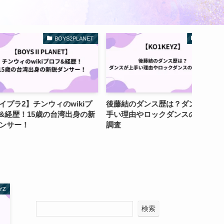
BOYS2PLANET
未分類
チンウィのwikiプ
後藤結のダンス歴は？ダンスが上
【ホー
15歳の台湾出身の新
手い理由やロックダンスの実力を
オのプ
調査
ンジ！
YZ
検索