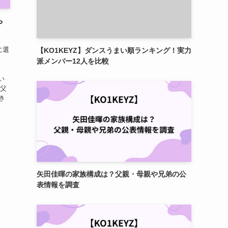
や
に選
【KO1KEYZ】ダンスうまい順ランキング！実力
、
派メンバー12人を比較
い
は父
き
矢田佳暉の家族構成は？父親・母親や兄弟の公
表情報を調査