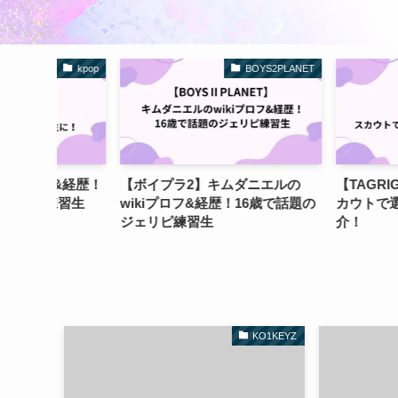
kpop
BOYS2PLANET
&経歴！
【ボイプラ2】キムダニエルの
【TAGRIGHT】
練習生
wikiプロフ&経歴！16歳で話題の
カウトで選ばれた5
ジェリピ練習生
介！
KO1KEYZ