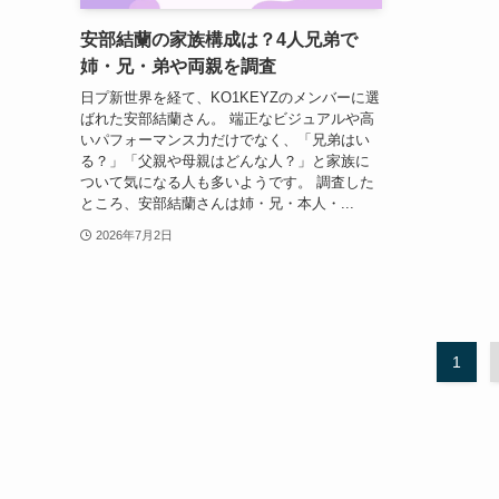
安部結蘭の家族構成は？4人兄弟で
姉・兄・弟や両親を調査
日プ新世界を経て、KO1KEYZのメンバーに選
ばれた安部結蘭さん。 端正なビジュアルや高
いパフォーマンス力だけでなく、「兄弟はい
る？」「父親や母親はどんな人？」と家族に
ついて気になる人も多いようです。 調査した
ところ、安部結蘭さんは姉・兄・本人・...
2026年7月2日
1