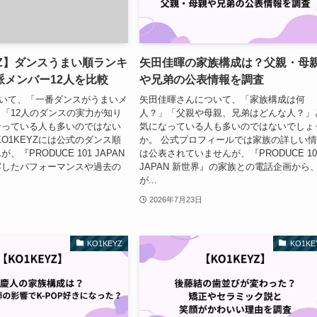
YZ】ダンスうまい順ランキ
矢田佳暉の家族構成は？父親・母
派メンバー12人を比較
や兄弟の公表情報を調査
について、「一番ダンスがうまいメ
矢田佳暉さんについて、「家族構成は何
「12人のダンスの実力が知り
人？」「父親や母親、兄弟はどんな人？」
なっている人も多いのではない
気になっている人も多いのではないでしょ
KO1KEYZには公式のダンス順
か。 公式プロフィールでは家族の詳しい
『PRODUCE 101 JAPAN
は公表されていませんが、『PRODUCE 10
露したパフォーマンスや過去の
JAPAN 新世界』の家族との電話企画から
が...
2026年7月23日
KO1KEYZ
KO1KE