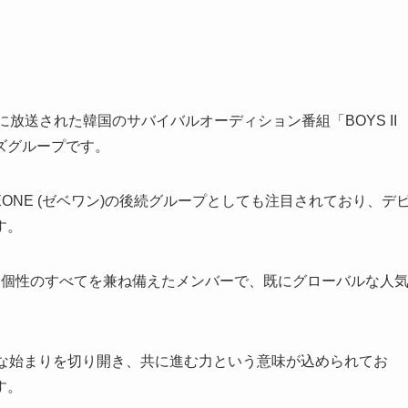
9月25日に放送された韓国のサバイバルオーディション番組「BOYS II
イズグループです。
ASEONE (ゼベワン)の後続グループとしても注目されており、デ
す。
・個性のすべてを兼ね備えたメンバーで、既にグローバルな人
、新たな始まりを切り開き、共に進む力という意味が込められてお
す。