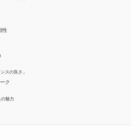
相性
)
ランスの良さ」
トーク
1の魅力