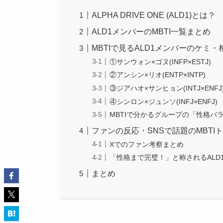
ALPHA DRIVE ONE (ALD1)とは？
ALD1メンバーのMBTI一覧まとめ
MBTIで見るALD1メンバーのケミ・
①サンウォン×ゴヌ(INFP×ESTJ)
②アンシン×リオ(ENTP×INTP)
③ジアハオ×サンヒョン(INTJ×ENFJ
④シンロン×ジュンソ(INFJ×ENFJ)
MBTIで分かるグループの「性格バ
ファンの反応・SNSで話題のMBTI
Xでのファン考察まとめ
「性格まで完璧！」と称されるALD
まとめ